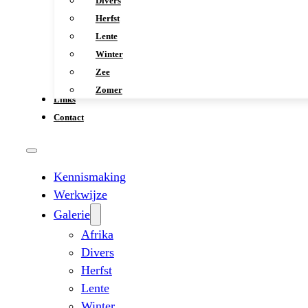
Divers
Herfst
Lente
Winter
Zee
Zomer
Links
Contact
Kennismaking
Werkwijze
Galerie
Afrika
Divers
Herfst
Lente
Winter