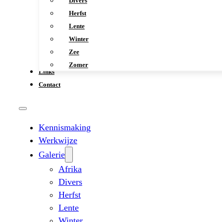
Divers
Herfst
Lente
Winter
Zee
Zomer
Links
Contact
Kennismaking
Werkwijze
Galerie
Afrika
Divers
Herfst
Lente
Winter