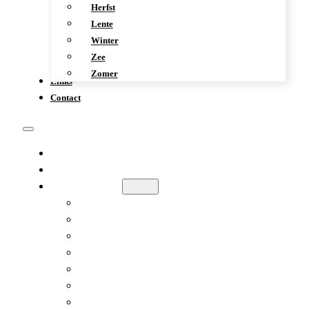
Herfst
Lente
Winter
Zee
Zomer
Links
Contact
KENNISMAKING
WERKWIJZE
GALERIE
AFRIKA
DIVERS
HERFST
LENTE
WINTER
ZEE
ZOMER