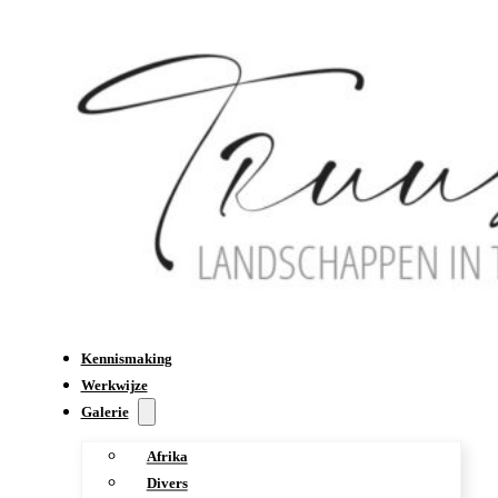
Kennismaking
Werkwijze
Galerie
Afrika
Divers