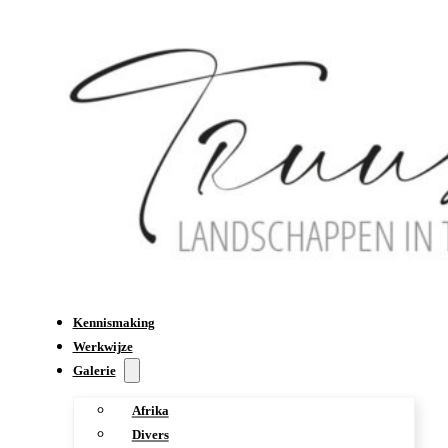
Kennismaking
Werkwijze
Galerie
Afrika
Divers