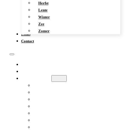
Herfst
Lente
Winter
Zee
Zomer
Links
Contact
KENNISMAKING
WERKWIJZE
GALERIE
AFRIKA
DIVERS
HERFST
LENTE
WINTER
ZEE
ZOMER